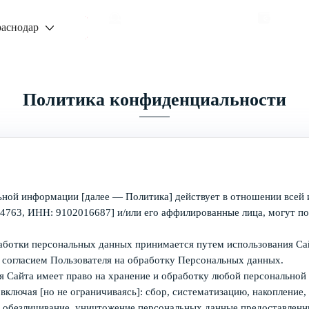
Заказать звонок
Узнат
аснодар
Политика конфиденциальности
льной информации [далее — Политика] действует в отношении вс
 ИНН: 9102016687] и/или его аффилированные лица, могут получ
аботки персональных данных принимается путем использования Са
 согласием Пользователя на обработку Персональных данных.
я Сайта имеет право на хранение и обработку любой персональной
лючая [но не ограничиваясь]: сбор, систематизацию, накопление, 
е, обезличивание, уничтожение персональных данные предоставлен