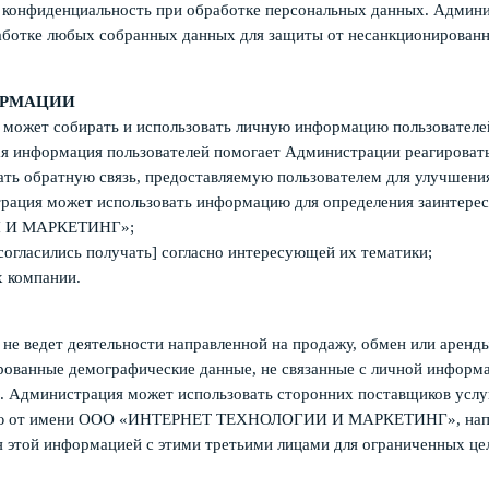
и конфиденциальность при обработке персональных данных. Админ
работке любых собранных данных для защиты от несанкционированн
ОРМАЦИИ
 собирать и использовать личную информацию пользователей 
я информация пользователей помогает Администрации реагировать
ть обратную связь, предоставляемую пользователем для улучшения
рация может использовать информацию для определения заинтересо
И И МАРКЕТИНГ»;
огласились получать] согласно интересующей их тематики;
х компании.
ет деятельности направленной на продажу, обмен или аренды 
ованные демографические данные, не связанные с личной информа
 Администрация может использовать сторонних поставщиков услуг
тью от имени ООО «ИНТЕРНЕТ ТЕХНОЛОГИИ И МАРКЕТИНГ», наприм
этой информацией с этими третьими лицами для ограниченных целе