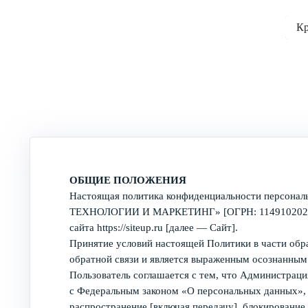
8-978 201 78 26
Кр
пн-пт с 10:00 до 18:00
ОБЩИЕ ПОЛОЖЕНИЯ
Настоящая политика конфиденциальности персона
ТЕХНОЛОГИИ И МАРКЕТИНГ» [ОГРН: 1149102024763,
сайта https://siteup.ru [далее — Сайт].
Принятие условий настоящей Политики в части обр
обратной связи и является выраженным осознанным
Пользователь соглашается с тем, что Администраци
с Федеральным законом «О персональных данных», вк
распространение [включая передачу], блокировани